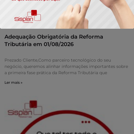
Adequação Obrigatória da Reforma
Tributária em 01/08/2026
Prezado Cliente,Como parceiro tecnológico do seu
negócio, queremos alinhar informações importantes sobre
a primeira fase prática da Reforma Tributária que
Ler mais »