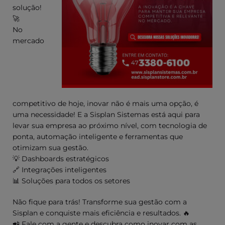
solução!
🚀
No
mercado
competitivo de hoje, inovar não é mais uma opção, é
uma necessidade! E a Sisplan Sistemas está aqui para
levar sua empresa ao próximo nível, com tecnologia de
ponta, automação inteligente e ferramentas que
otimizam sua gestão.
💡 Dashboards estratégicos
🔗 Integrações inteligentes
📊 Soluções para todos os setores
Não fique para trás! Transforme sua gestão com a
Sisplan e conquiste mais eficiência e resultados. 🔥
📲 Fale com a gente e descubra como inovar com as