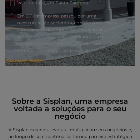
Vale do Itajaí, em Santa Catarina.
Em 2010 a empresa passou por uma
reestruturação societária, contribuindo com a
estruturação da empresa e a atração de
parceiros de negócios, preparando-a para ser
competitiva em meio ao exigente mercado de
softwares de gestão empresarial.
Sobre a Sisplan, uma empresa
voltada a soluções para o seu
negócio
A Sisplan expandiu, evoluiu, multiplicou seus negócios e,
ao longo de sua trajetória, se tornou parceira estratégica