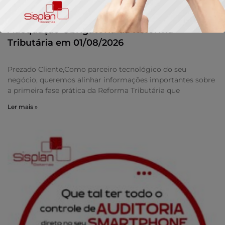
Adequação Obrigatória da Reforma
Tributária em 01/08/2026
Prezado Cliente,Como parceiro tecnológico do seu
negócio, queremos alinhar informações importantes sobre
a primeira fase prática da Reforma Tributária que
Ler mais »