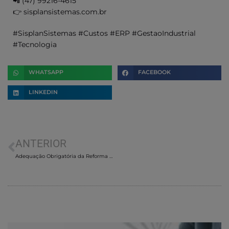
📲 (47) 99216-4615
👉 sisplansistemas.com.br
#SisplanSistemas #Custos #ERP #GestaoIndustrial
#Tecnologia
WHATSAPP
FACEBOOK
LINKEDIN
ANTERIOR
Adequação Obrigatória da Reforma Tributária em 01/08/2026