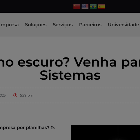
Empresa
Soluções
Serviços
Parceiros
Universidade 
o escuro? Venha par
Sistemas
2025
5:29 pm
presa por planilhas? 📉