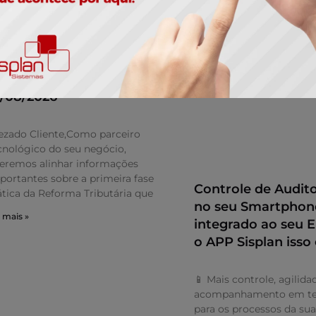
dequação Obrigatória da
eforma Tributária em
1/08/2026
ezado Cliente,Como parceiro
cnológico do seu negócio,
eremos alinhar informações
portantes sobre a primeira fase
Controle de Audito
ática da Reforma Tributária que
no seu Smartphon
 mais »
integrado ao seu
o APP Sisplan isso 
📱 Mais controle, agilida
acompanhamento em te
para os processos da su