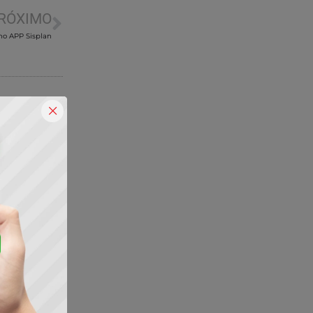
RÓXIMO
 no APP Sisplan