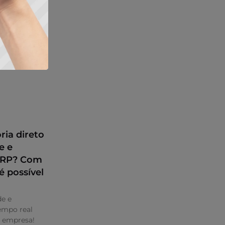
ria direto
e e
 ERP? Com
é possível
de e
mpo real
a empresa!