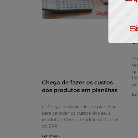
A
R
0
Pr
te
qu
im
Chega de fazer os custos
pr
dos produtos em planilhas
Ler
📈 Chega de depender de planilhas
para calcular os custos dos seus
produtos! Com o módulo de Custos
do ERP
Ler mais »