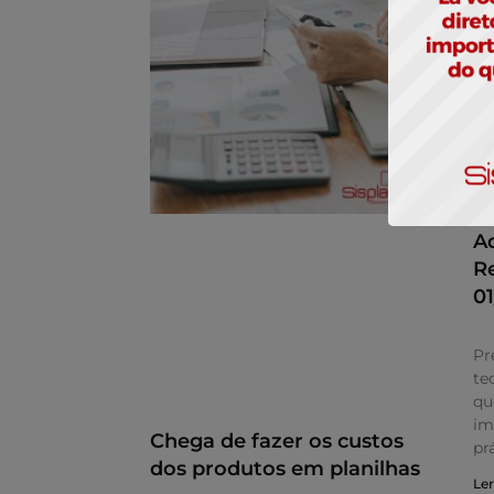
A
R
0
Pr
te
qu
im
Chega de fazer os custos
pr
dos produtos em planilhas
Ler