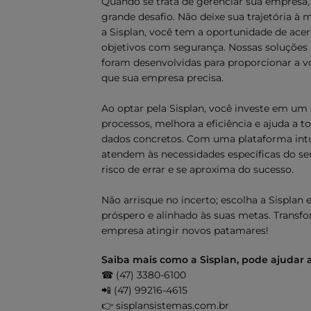
Quando se trata de gerenciar sua empresa,
grande desafio. Não deixe sua trajetória 
a Sisplan, você tem a oportunidade de acert
objetivos com segurança. Nossas soluções 
foram desenvolvidas para proporcionar a voc
que sua empresa precisa.
Ao optar pela Sisplan, você investe em um
processos, melhora a eficiência e ajuda a
dados concretos. Com uma plataforma intui
atendem às necessidades específicas do seu
risco de errar e se aproxima do sucesso.
Não arrisque no incerto; escolha a Sisplan
próspero e alinhado às suas metas. Transfo
empresa atingir novos patamares!
Saiba mais como a Sisplan, pode ajudar 
☎ (47) 3380-6100
📲 (47) 99216-4615
👉 sisplansistemas.com.br