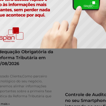
dequação Obrigatória da
eforma Tributária em
1/08/2026
ezado Cliente,Como parceiro
cnológico do seu negócio,
eremos alinhar informações
portantes sobre a primeira fase
Controle de Audito
ática da Reforma Tributária que
no seu Smartphon
 mais »