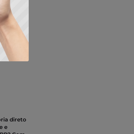
ria direto
e e