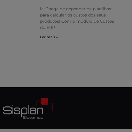
📈 Chega de depender de planilhas
para calcular os custos dos seus
produtos! Com o módulo de Custos
do ERP
Ler mais »