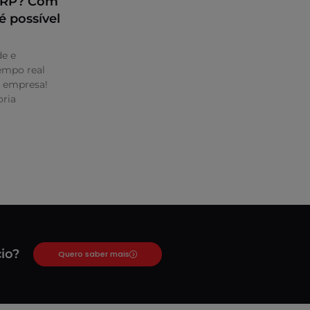
 ERP? Com
é possível
de e
mpo real
a empresa!
ria
io?
Quero saber mais