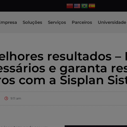
Empresa
Soluções
Serviços
Parceiros
Universidade 
lhores resultados – E
ssários e garanta re
ros com a Sisplan Si
9:11 am