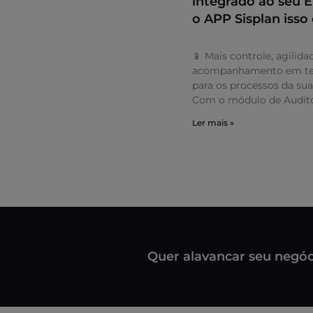
integrado ao seu
o APP Sisplan isso 
📱 Mais controle, agilida
acompanhamento em te
para os processos da su
Com o módulo de Audito
Ler mais »
Quer alavancar seu negóc