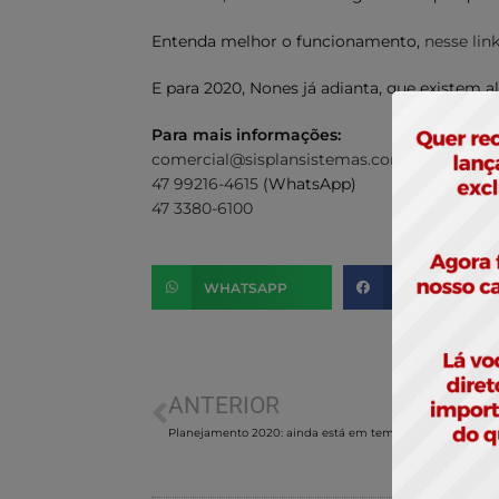
Entenda melhor o funcionamento,
nesse lin
E para 2020, Nones já adianta, que existem 
Para mais informações:
comercial@sisplansistemas.com.br
47 99216-4615
(WhatsApp)
47 3380-6100
WHATSAPP
FACEBOOK
ANTERIOR
Planejamento 2020: ainda está em tempo de fazer!