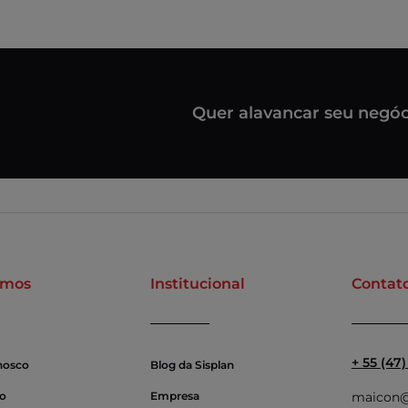
Quer alavancar seu negóc
omos
Institucional
Contat
+ 55 (47
nosco
Blog da Sisplan
so
Empresa
maicon@