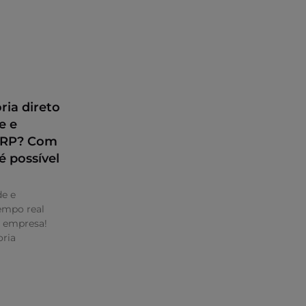
ria direto
e e
 ERP? Com
é possível
de e
mpo real
a empresa!
ria