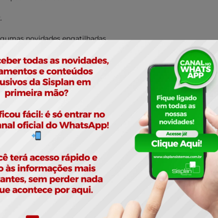
k
.
algumas novidades engatilhadas.
LINKEDIN
P
CORES: História e tendên