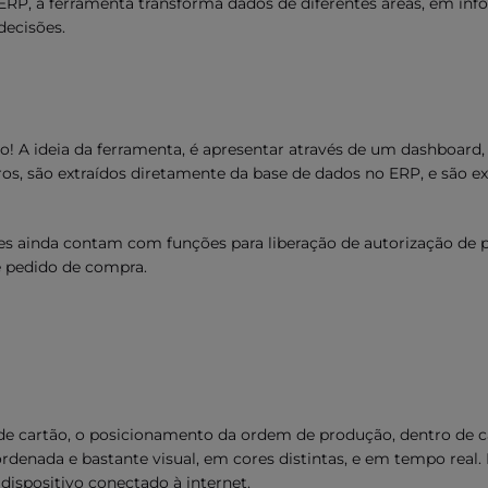
 ERP, a ferramenta transforma dados de diferentes áreas, em in
decisões.
! A ideia da ferramenta, é apresentar através de um dashboard,
ros, são extraídos diretamente da base de dados no ERP, e são e
es ainda contam com funções para liberação de autorização de
de pedido de compra.
e cartão, o posicionamento da ordem de produção, dentro de c
rdenada e bastante visual, em cores distintas, e em tempo real. 
dispositivo conectado à internet.