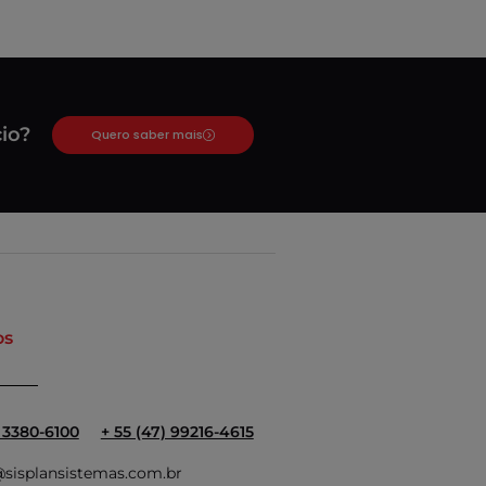
io?
Quero saber mais
os
) 3380-6100
+ 55 (47) 99216-4615
sisplansistemas.com.br