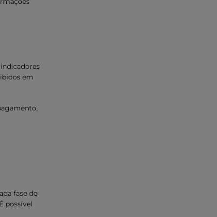
formações
 indicadores
xibidos em
 pagamento,
ada fase do
É possível