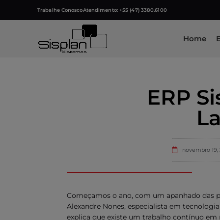
Trabalhe Conosco
Atendimento: +55 (47) 3380.6100
Home
ERP Si
La
novembro 19, 
Começamos o ano, com um apanhado das prin
Alexandre Nones, especialista em tecnologia 
explica que existe um trabalho contínuo em 