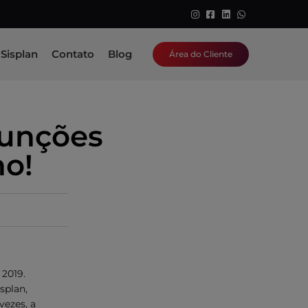
Sisplan
Contato
Blog
Área do Cliente
Funções
no!
2019.
splan,
vezes, a