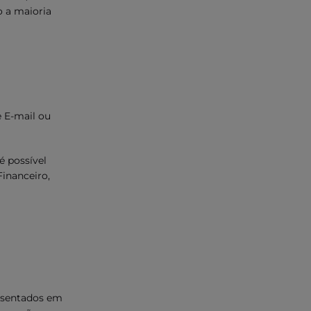
o a maioria
e E-mail ou
é possível
Financeiro,
resentados em