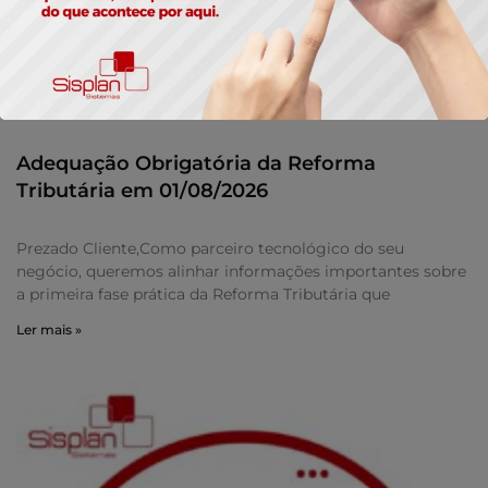
Adequação Obrigatória da Reforma
Tributária em 01/08/2026
Prezado Cliente,Como parceiro tecnológico do seu
negócio, queremos alinhar informações importantes sobre
a primeira fase prática da Reforma Tributária que
Ler mais »