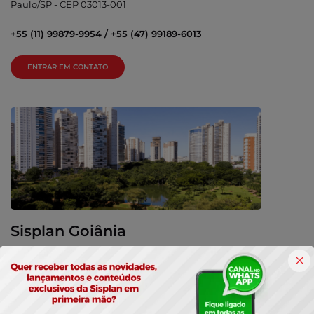
Paulo/SP - CEP 03013-001
+55 (11) 99879-9954 / +55 (47) 99189-6013
ENTRAR EM CONTATO
Sisplan Goiânia
Rua 1114, qd 211, lt 07, nº 65, Setor Serrinha, Goiânia -
GO, CEP: 74830-390
+55 (62) 99990-2077 / +55 (62) 99644-2077