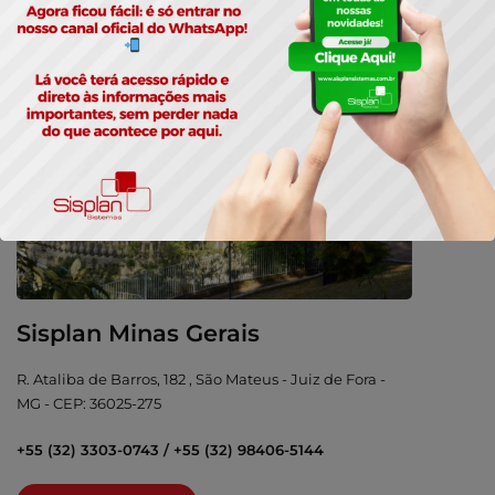
ENTRAR EM CONTATO
Sisplan Minas Gerais
R. Ataliba de Barros, 182 , São Mateus - Juiz de Fora -
MG - CEP: 36025-275
+55 (32) 3303-0743 / +55 (32) 98406-5144