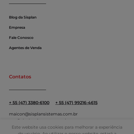
Blog da Sisplan
Empresa
Fale Conosco
Agentes de Venda
Contatos
+ 55 (47) 3380-6100
+ 55 (47) 99216-4615
maicon@sisplansistemas.com.br
ana@sisplansistemas.com.br
Este website usa cookies para melhorar a experiência
do usuário. Ao utilizar o nosso website, estará a